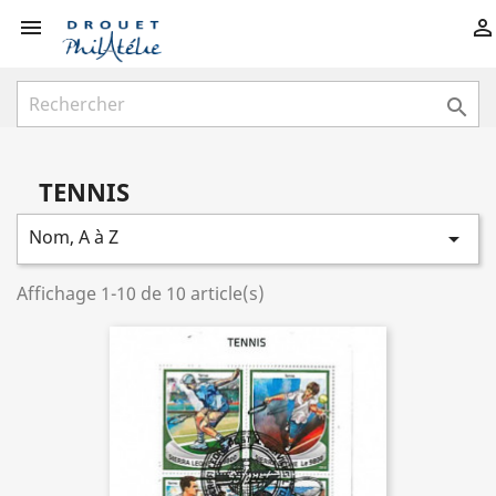



TENNIS
Nom, A à Z

Affichage 1-10 de 10 article(s)