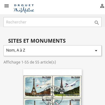



SITES ET MONUMENTS
Nom, A à Z

Affichage 1-55 de 55 article(s)