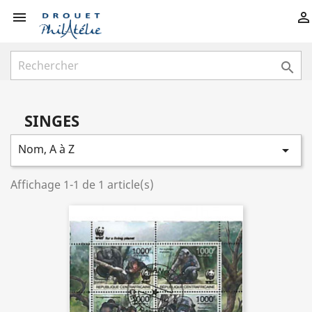



SINGES
Nom, A à Z

Affichage 1-1 de 1 article(s)