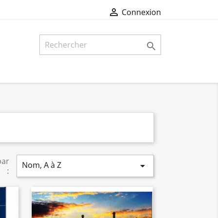

Connexion

par
Nom, A à Z

: