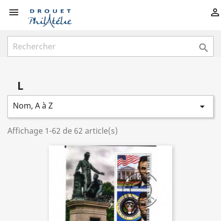



L
Nom, A à Z

Affichage 1-62 de 62 article(s)