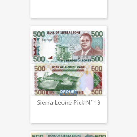
Sierra Leone Pick N° 19