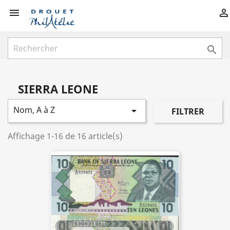



SIERRA LEONE
Nom, A à Z

FILTRER
Affichage 1-16 de 16 article(s)