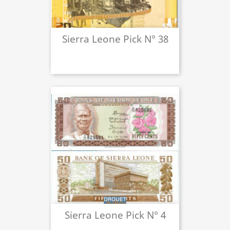
Sierra Leone Pick N° 38
Sierra Leone Pick N° 4