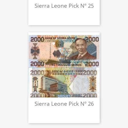
Sierra Leone Pick N° 25
Sierra Leone Pick N° 26