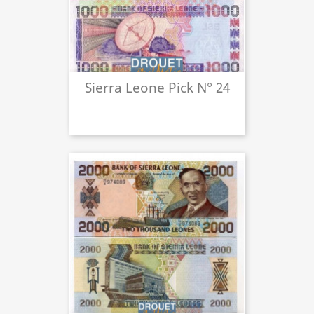
Sierra Leone Pick N° 24