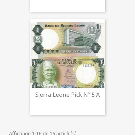
Sierra Leone Pick N° 5 A
Affichage 1-16 de 16 article(s)