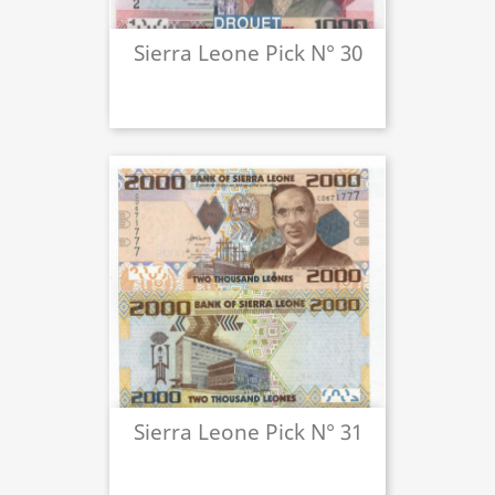
Sierra Leone Pick N° 30
Sierra Leone Pick N° 31