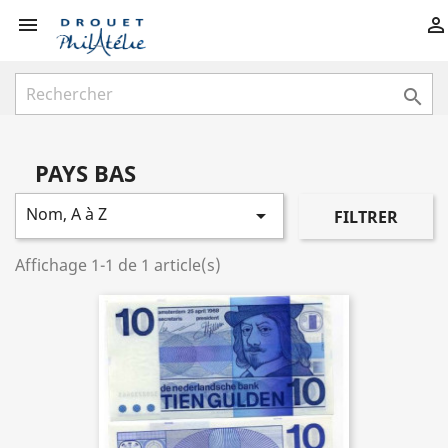



PAYS BAS
Nom, A à Z

FILTRER
Affichage 1-1 de 1 article(s)