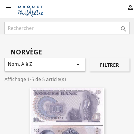



NORVÈGE
Nom, A à Z

FILTRER
Affichage 1-5 de 5 article(s)