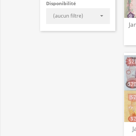
Disponibilité

(aucun filtre)
Ja
J