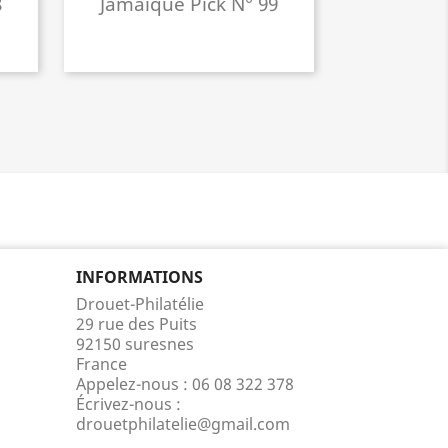
8
Jamaïque Pick N° 99
INFORMATIONS
Drouet-Philatélie
29 rue des Puits
92150 suresnes
France
Appelez-nous :
06 08 322 378
Écrivez-nous :
drouetphilatelie@gmail.com