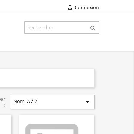

Connexion

par
Nom, A à Z

: