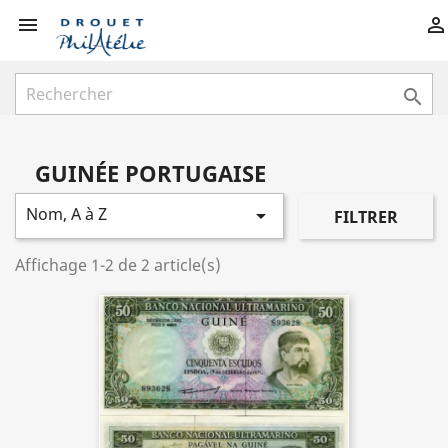



GUINÉE PORTUGAISE
Nom, A à Z

FILTRER
Affichage 1-2 de 2 article(s)