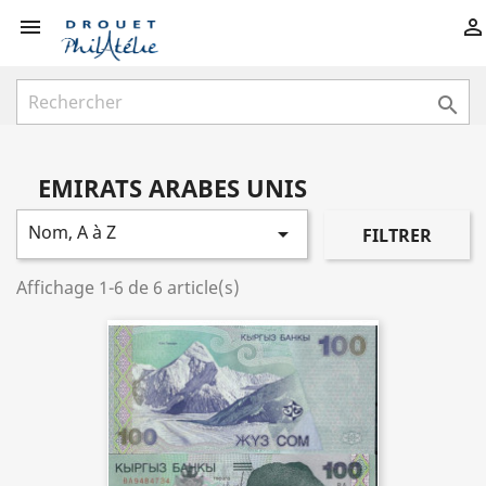



EMIRATS ARABES UNIS
Nom, A à Z

FILTRER
Affichage 1-6 de 6 article(s)