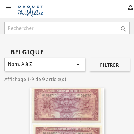



BELGIQUE
Nom, A à Z

FILTRER
Affichage 1-9 de 9 article(s)