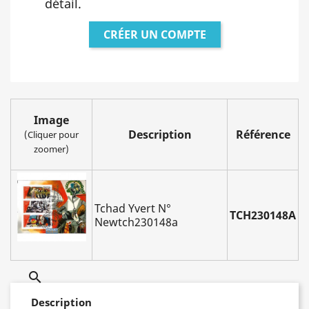
détail.
CRÉER UN COMPTE
Image
Description
Référence
(Cliquer pour
zoomer)
Tchad Yvert N°
TCH230148A
Newtch230148a

Description