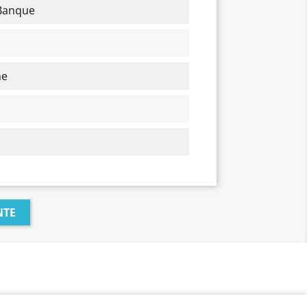
 Banque
ne
NTE