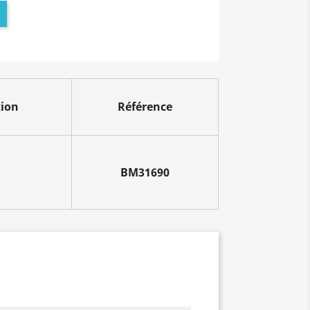
tion
Référence
BM31690