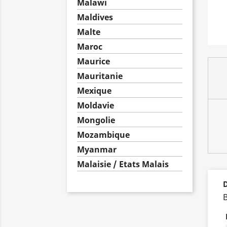
Malawi
Maldives
Malte
Maroc
Maurice
Mauritanie
Mexique
Moldavie
Mongolie
Mozambique
Myanmar
Malaisie / Etats Malais
D
B