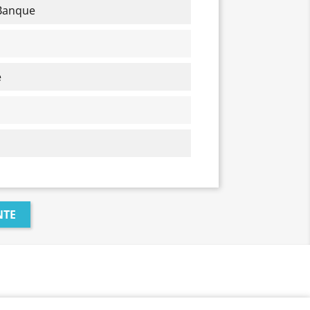
 Banque
e
NTE