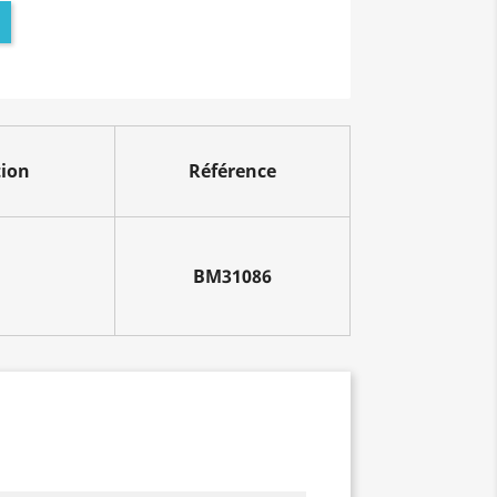
tion
Référence
BM31086