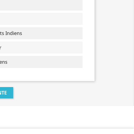
ats Indiens
r
iens
NTE